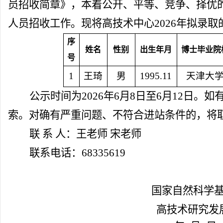
员招收简章》，本着公开、平等、竞争、择优的
人员招收工作。现将高技术中心2026年拟录
序
姓名
性别
出生年月
博士毕业院
号
1
王琦
男
1995.11
天津大
公示时间为
2026年6月8日至6月12日
索。对确有严重问题、不符合进站条件的，将
联
系
人：王老师
宋老师
联系电话：
68335619
国家自然科学
高技术研究发