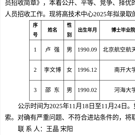
员招收简章》，本着公开、平等、竞争、择优的
人员招收工作。现将高技术中心2025年拟录
序
性
姓名
出生年月
博士毕业
号
别
1
卢
强
男
1990.09
北京航空航
2
李文博
女
1996.12
南开大
3
邵
东
男
1990.02
河海大
公示时间为
2025年11月18日至11月
索。对确有严重问题、不符合进站条件的，将
联
系
人：王晶
宋阳